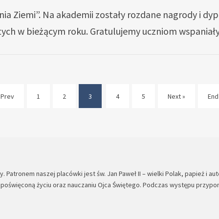
 „Dnia Ziemi”. Na akademii zostały rozdane nagrody i d
ych w bieżącym roku. Gratulujemy uczniom wspaniały
 Prev
1
2
3
4
5
Next »
End
(current)
 Patronem naszej placówki jest św. Jan Paweł II – wielki Polak, papież i a
a poświęconą życiu oraz nauczaniu Ojca Świętego. Podczas występu przypom