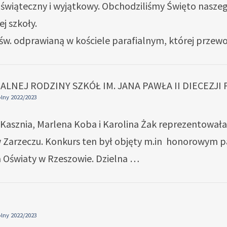
, świąteczny i wyjątkowy. Obchodziliśmy Święto nasze
j szkoły.
 św. odprawianą w kościele parafialnym, której przewo
LNEJ RODZINY SZKÓŁ IM. JANA PAWŁA II DIECEZJI
lny 2022/2023
na Kasznia, Marlena Koba i Karolina Żak reprezentowa
 w Zarzeczu. Konkurs ten był objęty m.in honorowym p
 Oświaty w Rzeszowie. Dzielna …
lny 2022/2023