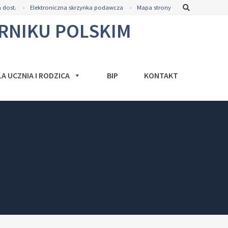
Szukaj
 dost.
Elektroniczna skrzynka podawcza
Mapa strony
ORNIKU POLSKIM
LA UCZNIA I RODZICA
BIP
KONTAKT