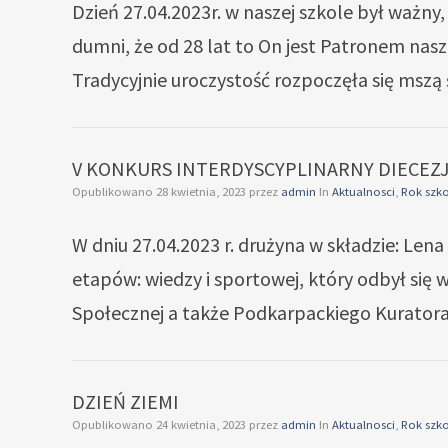
Dzień 27.04.2023r. w naszej szkole był ważny
dumni, że od 28 lat to On jest Patronem nasze
Tradycyjnie uroczystość rozpoczęła się mszą
V KONKURS INTERDYSCYPLINARNY DIECEZJA
Opublikowano
28 kwietnia, 2023
przez
admin
In
Aktualnosci
,
Rok szko
W dniu 27.04.2023 r. drużyna w składzie: Le
etapów: wiedzy i sportowej, który odbył się
Społecznej a także Podkarpackiego Kuratora
DZIEŃ ZIEMI
Opublikowano
24 kwietnia, 2023
przez
admin
In
Aktualnosci
,
Rok szko