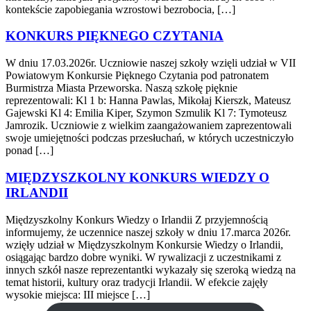
kontekście zapobiegania wzrostowi bezrobocia, […]
KONKURS PIĘKNEGO CZYTANIA
W dniu 17.03.2026r. Uczniowie naszej szkoły wzięli udział w VII
Powiatowym Konkursie Pięknego Czytania pod patronatem
Burmistrza Miasta Przeworska. Naszą szkołę pięknie
reprezentowali: Kl 1 b: Hanna Pawlas, Mikołaj Kierszk, Mateusz
Gajewski Kl 4: Emilia Kiper, Szymon Szmulik Kl 7: Tymoteusz
Jamrozik. Uczniowie z wielkim zaangażowaniem zaprezentowali
swoje umiejętności podczas przesłuchań, w których uczestniczyło
ponad […]
MIĘDZYSZKOLNY KONKURS WIEDZY O
IRLANDII
Międzyszkolny Konkurs Wiedzy o Irlandii Z przyjemnością
informujemy, że uczennice naszej szkoły w dniu 17.marca 2026r.
wzięły udział w Międzyszkolnym Konkursie Wiedzy o Irlandii,
osiągając bardzo dobre wyniki. W rywalizacji z uczestnikami z
innych szkół nasze reprezentantki wykazały się szeroką wiedzą na
temat historii, kultury oraz tradycji Irlandii. W efekcie zajęły
wysokie miejsca: III miejsce […]