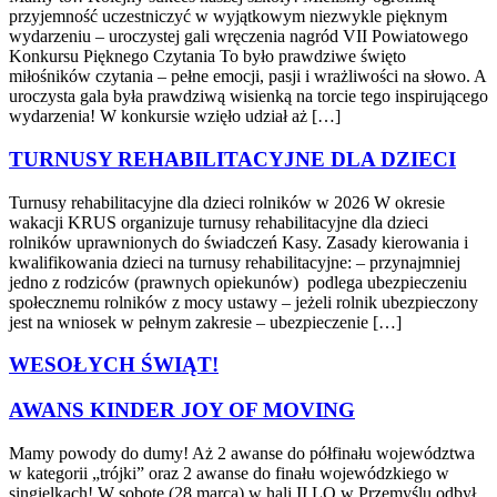
przyjemność uczestniczyć w wyjątkowym niezwykle pięknym
wydarzeniu – uroczystej gali wręczenia nagród VII Powiatowego
Konkursu Pięknego Czytania To było prawdziwe święto
miłośników czytania – pełne emocji, pasji i wrażliwości na słowo. A
uroczysta gala była prawdziwą wisienką na torcie tego inspirującego
wydarzenia! W konkursie wzięło udział aż […]
TURNUSY REHABILITACYJNE DLA DZIECI
Turnusy rehabilitacyjne dla dzieci rolników w 2026 W okresie
wakacji KRUS organizuje turnusy rehabilitacyjne dla dzieci
rolników uprawnionych do świadczeń Kasy. Zasady kierowania i
kwalifikowania dzieci na turnusy rehabilitacyjne: – przynajmniej
jedno z rodziców (prawnych opiekunów) podlega ubezpieczeniu
społecznemu rolników z mocy ustawy – jeżeli rolnik ubezpieczony
jest na wniosek w pełnym zakresie – ubezpieczenie […]
WESOŁYCH ŚWIĄT!
AWANS KINDER JOY OF MOVING
Mamy powody do dumy! Aż 2 awanse do półfinału województwa
w kategorii „trójki” oraz 2 awanse do finału wojewódzkiego w
singielkach! W sobotę (28 marca) w hali II LO w Przemyślu odbył