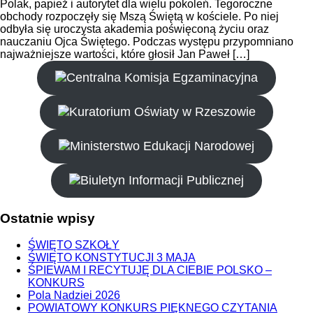
Polak, papież i autorytet dla wielu pokoleń. Tegoroczne
obchody rozpoczęły się Mszą Świętą w kościele. Po niej
odbyła się uroczysta akademia poświęconą życiu oraz
nauczaniu Ojca Świętego. Podczas występu przypomniano
najważniejsze wartości, które głosił Jan Paweł […]
Ostatnie
wpisy
ŚWIĘTO SZKOŁY
ŚWIĘTO KONSTYTUCJI 3 MAJA
ŚPIEWAM I RECYTUJĘ DLA CIEBIE POLSKO –
KONKURS
Pola Nadziei 2026
POWIATOWY KONKURS PIĘKNEGO CZYTANIA