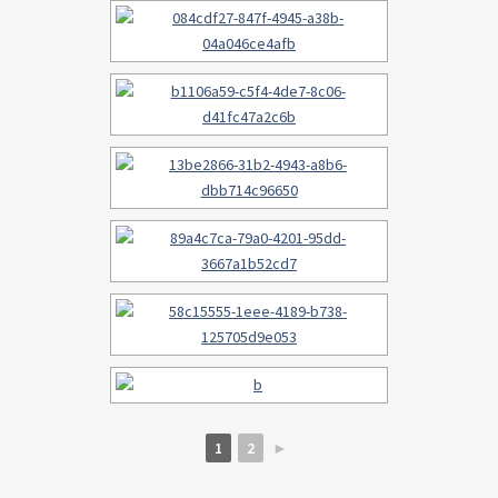
1
2
►