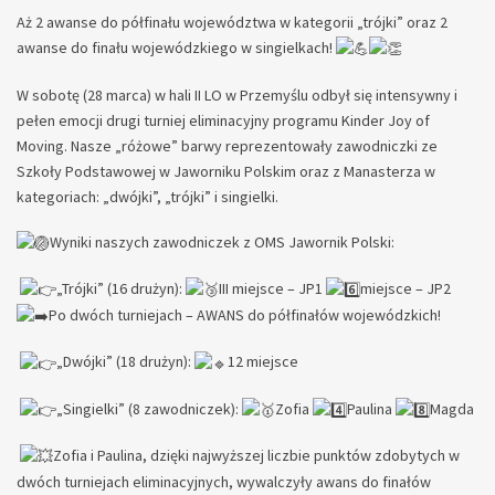
Aż 2 awanse do półfinału województwa w kategorii „trójki” oraz 2
awanse do finału wojewódzkiego w singielkach!
W sobotę (28 marca) w hali II LO w Przemyślu odbył się intensywny i
pełen emocji drugi turniej eliminacyjny programu Kinder Joy of
Moving. Nasze „różowe” barwy reprezentowały zawodniczki ze
Szkoły Podstawowej w Jaworniku Polskim oraz z Manasterza w
kategoriach: „dwójki”, „trójki” i singielki.
Wyniki naszych zawodniczek z OMS Jawornik Polski:
„Trójki” (16 drużyn):
III miejsce – JP1
miejsce – JP2
Po dwóch turniejach – AWANS do półfinałów wojewódzkich!
„Dwójki” (18 drużyn):
12 miejsce
„Singielki” (8 zawodniczek):
Zofia
Paulina
Magda
Zofia i Paulina, dzięki najwyższej liczbie punktów zdobytych w
dwóch turniejach eliminacyjnych, wywalczyły awans do finałów