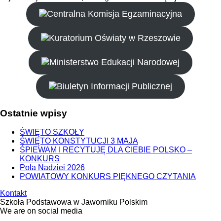
Ostatnie
wpisy
ŚWIĘTO SZKOŁY
ŚWIĘTO KONSTYTUCJI 3 MAJA
ŚPIEWAM I RECYTUJĘ DLA CIEBIE POLSKO –
KONKURS
Pola Nadziei 2026
POWIATOWY KONKURS PIĘKNEGO CZYTANIA
Kontakt
Szkoła Podstawowa w Jaworniku Polskim
We
are
on
social
media