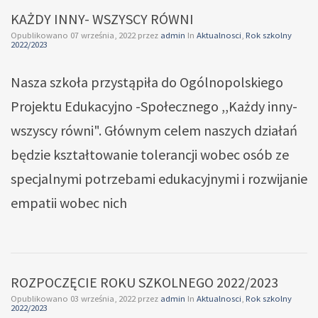
KAŻDY INNY- WSZYSCY RÓWNI
Opublikowano
07 września, 2022
przez
admin
In
Aktualnosci
,
Rok szkolny
2022/2023
Nasza szkoła przystąpiła do Ogólnopolskiego
Projektu Edukacyjno -Społecznego ,,Każdy inny-
wszyscy równi". Głównym celem naszych działań
będzie kształtowanie tolerancji wobec osób ze
specjalnymi potrzebami edukacyjnymi i rozwijanie
empatii wobec nich
ROZPOCZĘCIE ROKU SZKOLNEGO 2022/2023
Opublikowano
03 września, 2022
przez
admin
In
Aktualnosci
,
Rok szkolny
2022/2023