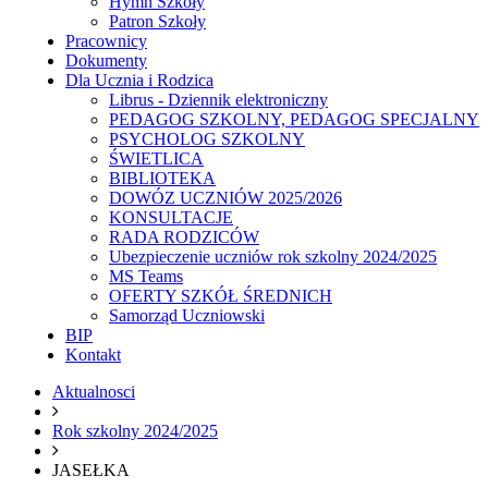
Hymn Szkoły
Patron Szkoły
Pracownicy
Dokumenty
Dla Ucznia i Rodzica
Librus - Dziennik elektroniczny
PEDAGOG SZKOLNY, PEDAGOG SPECJALNY
PSYCHOLOG SZKOLNY
ŚWIETLICA
BIBLIOTEKA
DOWÓZ UCZNIÓW 2025/2026
KONSULTACJE
RADA RODZICÓW
Ubezpieczenie uczniów rok szkolny 2024/2025
MS Teams
OFERTY SZKÓŁ ŚREDNICH
Samorząd Uczniowski
BIP
Kontakt
Aktualnosci
Rok szkolny 2024/2025
JASEŁKA