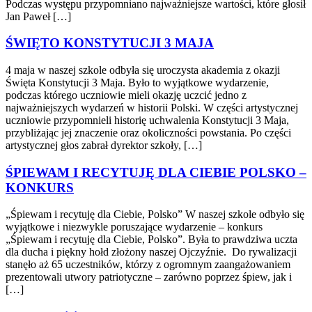
Podczas występu przypomniano najważniejsze wartości, które głosił
Jan Paweł […]
ŚWIĘTO KONSTYTUCJI 3 MAJA
4 maja w naszej szkole odbyła się uroczysta akademia z okazji
Święta Konstytucji 3 Maja. Było to wyjątkowe wydarzenie,
podczas którego uczniowie mieli okazję uczcić jedno z
najważniejszych wydarzeń w historii Polski. W części artystycznej
uczniowie przypomnieli historię uchwalenia Konstytucji 3 Maja,
przybliżając jej znaczenie oraz okoliczności powstania. Po części
artystycznej głos zabrał dyrektor szkoły, […]
ŚPIEWAM I RECYTUJĘ DLA CIEBIE POLSKO –
KONKURS
„Śpiewam i recytuję dla Ciebie, Polsko” W naszej szkole odbyło się
wyjątkowe i niezwykle poruszające wydarzenie – konkurs
„Śpiewam i recytuję dla Ciebie, Polsko”. Była to prawdziwa uczta
dla ducha i piękny hołd złożony naszej Ojczyźnie. Do rywalizacji
stanęło aż 65 uczestników, którzy z ogromnym zaangażowaniem
prezentowali utwory patriotyczne – zarówno poprzez śpiew, jak i
[…]