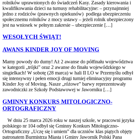
rolników uprawnionych do świadczeń Kasy. Zasady kierowania i
kwalifikowania dzieci na turnusy rehabilitacyjne: – przynajmniej
jedno z rodziców (prawnych opiekunów) podlega ubezpieczeniu
społecznemu rolników z mocy ustawy – jeżeli rolnik ubezpieczony
jest na wniosek w pełnym zakresie – ubezpieczenie […]
WESOŁYCH ŚWIĄT!
AWANS KINDER JOY OF MOVING
Mamy powody do dumy! Aż 2 awanse do półfinału województwa
w kategorii „trójki” oraz 2 awanse do finału wojewódzkiego w
singielkach! W sobotę (28 marca) w hali II LO w Przemyślu odbył
się intensywny i pełen emocji drugi turniej eliminacyjny programu
Kinder Joy of Moving. Nasze „różowe” barwy reprezentowały
zawodniczki ze Szkoły Podstawowej w Jaworniku […]
GMINNY KONKURS MITOLOGICZNO-
ORTOGRAFICZNY
W dniu 25 marca 2026 roku w naszej szkole, w pracowni języka
polskiego nr 104 odbył się Gminny Konkurs Mitologiczno-
Ortograficzny „Uczę się i umiem” dla uczniów klas piątych objęty
patronatem Burmistrza Miasta i Gminy Jawornik Polski Pana