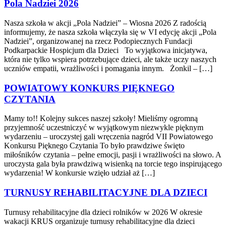
Pola Nadziei 2026
Nasza szkoła w akcji „Pola Nadziei” – Wiosna 2026 Z radością
informujemy, że nasza szkoła włączyła się w VI edycję akcji „Pola
Nadziei”, organizowanej na rzecz Podopiecznych Fundacji
Podkarpackie Hospicjum dla Dzieci To wyjątkowa inicjatywa,
która nie tylko wspiera potrzebujące dzieci, ale także uczy naszych
uczniów empatii, wrażliwości i pomagania innym. Żonkil – […]
POWIATOWY KONKURS PIĘKNEGO
CZYTANIA
Mamy to!! Kolejny sukces naszej szkoły! Mieliśmy ogromną
przyjemność uczestniczyć w wyjątkowym niezwykle pięknym
wydarzeniu – uroczystej gali wręczenia nagród VII Powiatowego
Konkursu Pięknego Czytania To było prawdziwe święto
miłośników czytania – pełne emocji, pasji i wrażliwości na słowo. A
uroczysta gala była prawdziwą wisienką na torcie tego inspirującego
wydarzenia! W konkursie wzięło udział aż […]
TURNUSY REHABILITACYJNE DLA DZIECI
Turnusy rehabilitacyjne dla dzieci rolników w 2026 W okresie
wakacji KRUS organizuje turnusy rehabilitacyjne dla dzieci