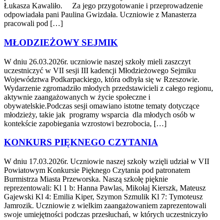
Łukasza Kawaliło. Za jego przygotowanie i przeprowadzenie
odpowiadała pani Paulina Gwizdała. Uczniowie z Manasterza
pracowali pod […]
MŁODZIEŻOWY SEJMIK
W dniu 26.03.2026r. uczniowie naszej szkoły mieli zaszczyt
uczestniczyć w VII sesji III kadencji Młodzieżowego Sejmiku
Województwa Podkarpackiego, która odbyła się w Rzeszowie.
Wydarzenie zgromadziło młodych przedstawicieli z całego regionu,
aktywnie zaangażowanych w życie społeczne i
obywatelskie.Podczas sesji omawiano istotne tematy dotyczące
młodzieży, takie jak programy wsparcia dla młodych osób w
kontekście zapobiegania wzrostowi bezrobocia, […]
KONKURS PIĘKNEGO CZYTANIA
W dniu 17.03.2026r. Uczniowie naszej szkoły wzięli udział w VII
Powiatowym Konkursie Pięknego Czytania pod patronatem
Burmistrza Miasta Przeworska. Naszą szkołę pięknie
reprezentowali: Kl 1 b: Hanna Pawlas, Mikołaj Kierszk, Mateusz
Gajewski Kl 4: Emilia Kiper, Szymon Szmulik Kl 7: Tymoteusz
Jamrozik. Uczniowie z wielkim zaangażowaniem zaprezentowali
swoje umiejętności podczas przesłuchań, w których uczestniczyło