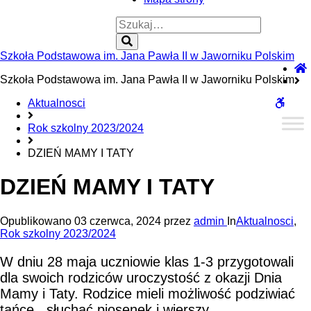
Szukaj:
Szukaj
Szkoła Podstawowa im. Jana Pawła II w Jaworniku Polskim
Szkoła Podstawowa im. Jana Pawła II w Jaworniku Polskim
WCAG
Aktualnosci
Rok szkolny 2023/2024
DZIEŃ MAMY I TATY
DZIEŃ MAMY I TATY
Opublikowano
03 czerwca, 2024
przez
admin
In
Aktualnosci
,
Rok szkolny 2023/2024
W dniu 28 maja uczniowie klas 1-3 przygotowali
dla swoich rodziców uroczystość z okazji Dnia
Mamy i Taty. Rodzice mieli możliwość podziwiać
tańce , słuchać piosenek i wierszy