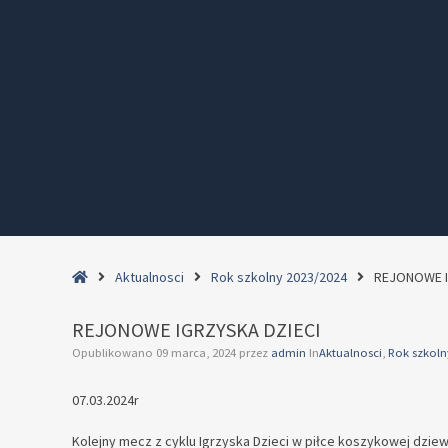
Home
Aktualnosci
Rok szkolny 2023/2024
REJONOWE I
REJONOWE IGRZYSKA DZIECI
Opublikowano
09 marca, 2024
przez
admin
In
Aktualnosci
,
Rok szkoln
07.03.2024r
Kolejny mecz z cyklu Igrzyska Dzieci w piłce koszykowej dziew