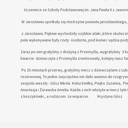
Uczennice ze Szkoły Podstawowej im. Jana Pawła II z Jawor
W Jarosławiu spotkały się mistrzynie powiatu jarosławskiego
z Jarosławia. Pięknie wychodziły szybkie ataki ,które skute
polu wykonywane były rzuty osobiste, pod koniec sędzia pody
Zaraz po nim grałyśmy z drużyną z Przemyśla, wygrałyśmy 3 kw
kwarcie dziewczęta z Przemyśla zremisowały, kolejny nasz fau
Po 25 minutach przerwy, grałyśmy mecz z dziewczętami z Luba
rezerwowej. To jedno zwycięstwo nie dało awansu do rozgrywek
zespołu weszły : Gósz Nikola Koba Emilka, Piejko Zuzanna, Pien
Anastazja i Żurawska Amelia. Każda z nich włożyła w mecz tyle
z koszykówki , a rodzicom za wsparcie. Krystyna Gósz