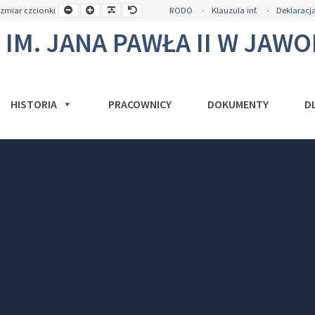
a
Mniejsza
Większa
Czytelna
Domyślny
zmiar czcionki
RODO
Klauzula inf.
Deklaracja
okość
czcionka
czcionka
czcionka
rozmiar
y
czcionki
M. JANA PAWŁA II W JAW
HISTORIA
PRACOWNICY
DOKUMENTY
D