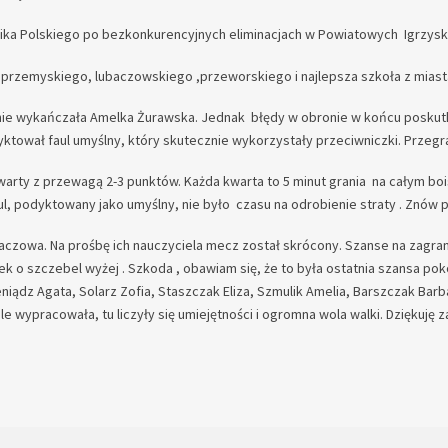
nika Polskiego po bezkonkurencyjnych eliminacjach w Powiatowych Igrzys
, przemyskiego, lubaczowskiego ,przeworskiego i najlepsza szkoła z mias
cznie wykańczała Amelka Żurawska. Jednak błędy w obronie w końcu posku
ktował faul umyślny, który skutecznie wykorzystały przeciwniczki. Przegr
arty z przewagą 2-3 punktów. Każda kwarta to 5 minut grania na całym bo
l, podyktowany jako umyślny, nie było czasu na odrobienie straty . Znów 
czowa. Na prośbę ich nauczyciela mecz został skrócony. Szanse na zagra
 o szczebel wyżej . Szkoda , obawiam się, że to była ostatnia szansa poko
iądz Agata, Solarz Zofia, Staszczak Eliza, Szmulik Amelia, Barszczak Barba
 ile wypracowała, tu liczyły się umiejętności i ogromna wola walki. Dzięku