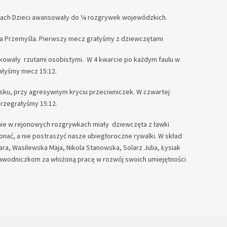
kach Dzieci awansowały do ¼ rozgrywek wojewódzkich.
ta Przemyśla. Pierwszy mecz grałyśmy z dziewczętami
tkowały rzutami osobistymi. W 4 kwarcie po każdym faulu w
ałyśmy mecz 15:12.
isku, przy agresywnym kryciu przeciwniczek. W czwartej
przegrałyśmy 15:12.
nie w rejonowych rozgrywkach miały dziewczęta z ławki
nać, a nie postraszyć nasze ubiegłoroczne rywalki. W skład
ra, Wasilewska Maja, Nikola Stanowska, Solarz Julia, Łysiak
ję zawodniczkom za włożoną pracę w rozwój swoich umiejętności