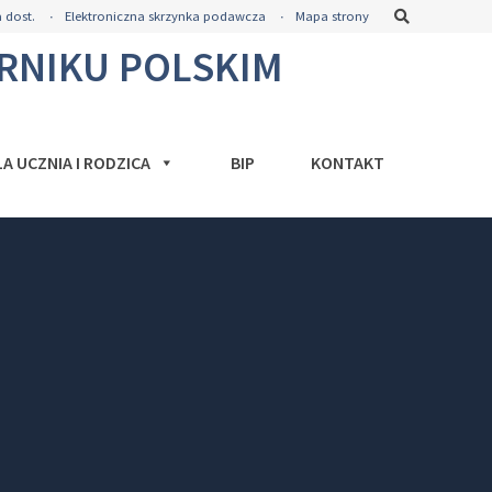
Szukaj
 dost.
Elektroniczna skrzynka podawcza
Mapa strony
ORNIKU POLSKIM
LA UCZNIA I RODZICA
BIP
KONTAKT