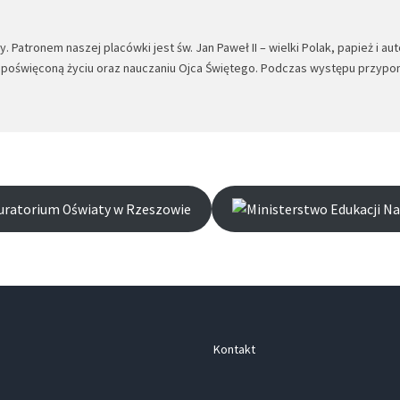
 Patronem naszej placówki jest św. Jan Paweł II – wielki Polak, papież i a
a poświęconą życiu oraz nauczaniu Ojca Świętego. Podczas występu przypom
Kontakt