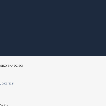
GRZYSKA DZIECI
y 2023/2024
cząt .