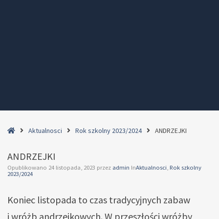
Home
Aktualnosci
Rok szkolny 2023/2024
ANDRZEJKI
ANDRZEJKI
Opublikowano
24 listopada, 2023
przez
admin
In
Aktualnosci
,
Rok szkolny
2023/2024
Koniec listopada to czas tradycyjnych zabaw
i wróżb andrzejkowych. W przeszłości wróżby