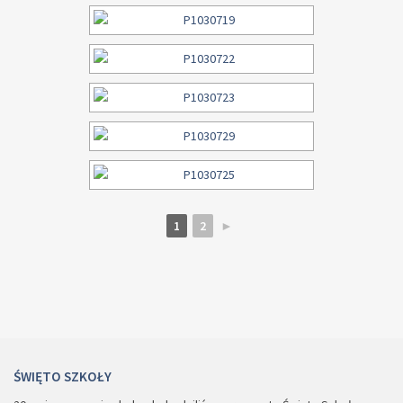
1
2
►
ŚWIĘTO SZKOŁY