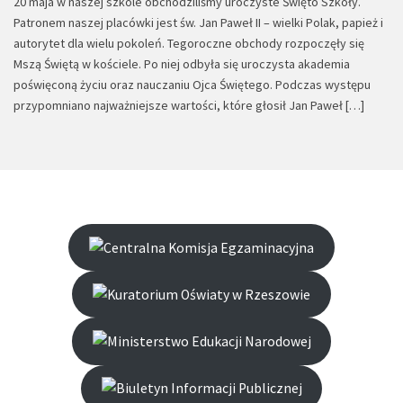
20 maja w naszej szkole obchodziliśmy uroczyste Święto Szkoły.
Patronem naszej placówki jest św. Jan Paweł II – wielki Polak, papież i
autorytet dla wielu pokoleń. Tegoroczne obchody rozpoczęły się
Mszą Świętą w kościele. Po niej odbyła się uroczysta akademia
poświęconą życiu oraz nauczaniu Ojca Świętego. Podczas występu
przypomniano najważniejsze wartości, które głosił Jan Paweł […]