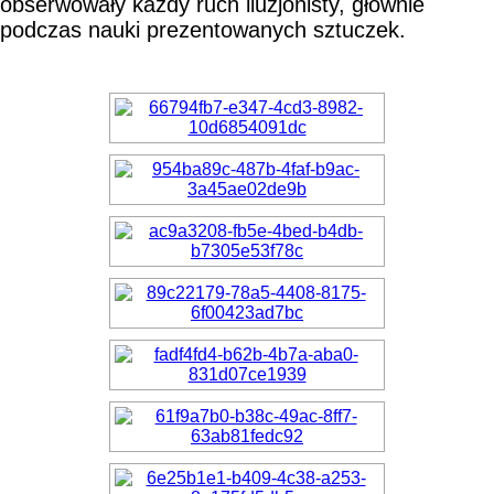
obserwowały każdy ruch iluzjonisty, głównie
podczas nauki prezentowanych sztuczek.