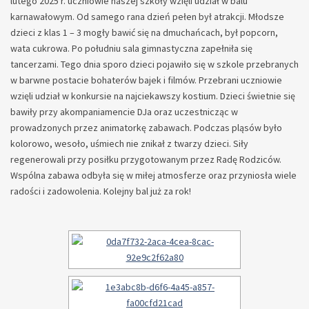
lutego 2025 r. uczniowie naszej szkoły wzięli udział w balu
karnawałowym. Od samego rana dzień pełen był atrakcji. Młodsze
dzieci z klas 1 – 3 mogły bawić się na dmuchańcach, był popcorn,
wata cukrowa. Po południu sala gimnastyczna zapełniła się
tancerzami. Tego dnia sporo dzieci pojawiło się w szkole przebranych
w barwne postacie bohaterów bajek i filmów. Przebrani uczniowie
wzięli udział w konkursie na najciekawszy kostium. Dzieci świetnie się
bawiły przy akompaniamencie DJa oraz uczestnicząc w
prowadzonych przez animatorkę zabawach. Podczas pląsów było
kolorowo, wesoło, uśmiech nie znikał z twarzy dzieci. Siły
regenerowali przy posiłku przygotowanym przez Radę Rodziców.
Wspólna zabawa odbyła się w miłej atmosferze oraz przyniosła wiele
radości i zadowolenia. Kolejny bal już za rok!