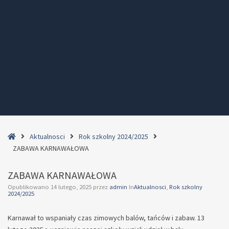
Home
Aktualnosci
Rok szkolny 2024/2025
ZABAWA KARNAWAŁOWA
ZABAWA KARNAWAŁOWA
Opublikowano
14 lutego, 2025
przez
admin
In
Aktualnosci
,
Rok szkolny
2024/2025
Karnawał to wspaniały czas zimowych balów, tańców i zabaw. 13