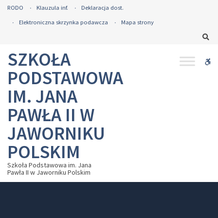
– ROZPOCZĘCIE ROKU SZKOLNEGO 2024/2025
RODO
Klauzula inf.
Deklaracja dost.
Elektroniczna skrzynka podawcza
Mapa strony
Sz
SZKOŁA
WC
PODSTAWOWA
IM. JANA
PAWŁA II W
JAWORNIKU
POLSKIM
Szkoła Podstawowa im. Jana
Pawła II w Jaworniku Polskim