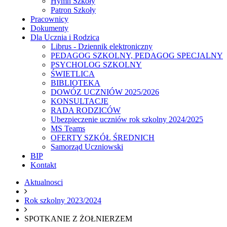
Hymn Szkoły
Patron Szkoły
Pracownicy
Dokumenty
Dla Ucznia i Rodzica
Librus - Dziennik elektroniczny
PEDAGOG SZKOLNY, PEDAGOG SPECJALNY
PSYCHOLOG SZKOLNY
ŚWIETLICA
BIBLIOTEKA
DOWÓZ UCZNIÓW 2025/2026
KONSULTACJE
RADA RODZICÓW
Ubezpieczenie uczniów rok szkolny 2024/2025
MS Teams
OFERTY SZKÓŁ ŚREDNICH
Samorząd Uczniowski
BIP
Kontakt
Aktualnosci
Rok szkolny 2023/2024
SPOTKANIE Z ŻOŁNIERZEM