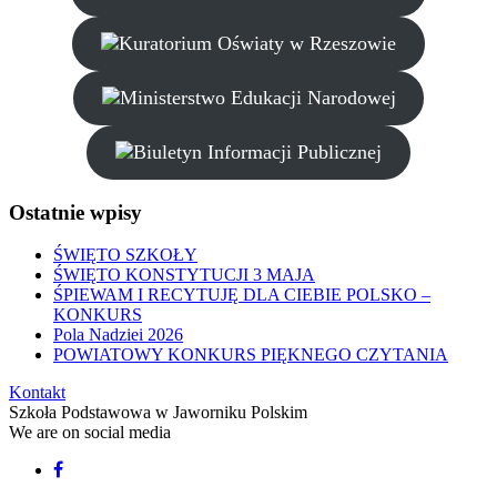
Ostatnie
wpisy
ŚWIĘTO SZKOŁY
ŚWIĘTO KONSTYTUCJI 3 MAJA
ŚPIEWAM I RECYTUJĘ DLA CIEBIE POLSKO –
KONKURS
Pola Nadziei 2026
POWIATOWY KONKURS PIĘKNEGO CZYTANIA
Kontakt
Szkoła Podstawowa w Jaworniku Polskim
We
are
on
social
media
Facebook