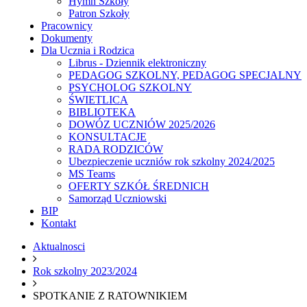
Hymn Szkoły
Patron Szkoły
Pracownicy
Dokumenty
Dla Ucznia i Rodzica
Librus - Dziennik elektroniczny
PEDAGOG SZKOLNY, PEDAGOG SPECJALNY
PSYCHOLOG SZKOLNY
ŚWIETLICA
BIBLIOTEKA
DOWÓZ UCZNIÓW 2025/2026
KONSULTACJE
RADA RODZICÓW
Ubezpieczenie uczniów rok szkolny 2024/2025
MS Teams
OFERTY SZKÓŁ ŚREDNICH
Samorząd Uczniowski
BIP
Kontakt
Aktualnosci
Rok szkolny 2023/2024
SPOTKANIE Z RATOWNIKIEM