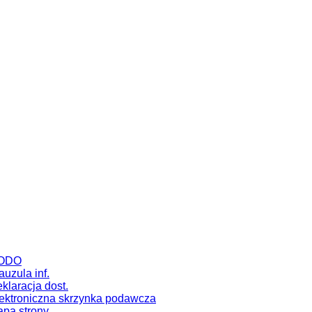
ODO
auzula inf.
klaracja dost.
ektroniczna skrzynka podawcza
pa strony