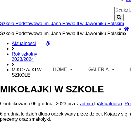
Szukaj:
Szuk
Szkoła Podstawowa im. Jana Pawła II w Jaworniku Polskim
Szkoła Podstawowa im. Jana Pawła II w Jaworniku Polskim
WCAG buttons
Aktualnosci
Rok szkolny
2023/2024
HOME
GALERIA
MIKOŁAJKI W
SZKOLE
MIKOŁAJKI W SZKOLE
Opublikowano
06 grudnia, 2023
przez
admin
In
Aktualnosci
,
Ro
6 grudnia to dzień długo oczekiwany przez dzieci. Kojarzy się
prezenty oraz smakołyki.