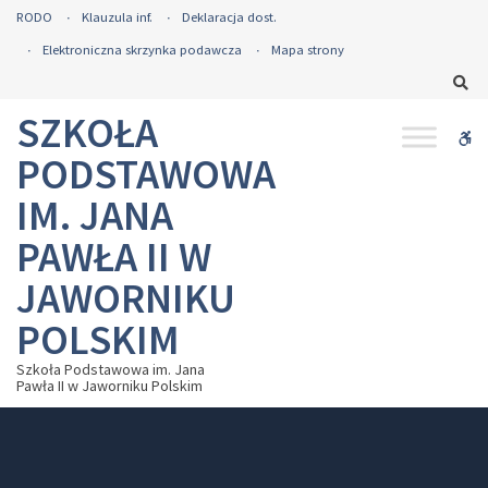
–
RODO
Klauzula inf.
Deklaracja dost.
ROZPOCZĘCIE
Elektroniczna skrzynka podawcza
Mapa strony
ROKU
Sz
SZKOLNEGO
2023/2024
SZKOŁA
W
PODSTAWOWA
bu
IM. JANA
PAWŁA II W
JAWORNIKU
POLSKIM
Szkoła Podstawowa im. Jana
Pawła II w Jaworniku Polskim