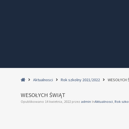
Home
Aktualnosci
Rok szkolny 2021/2022
WESOŁYCH 
WESOŁYCH ŚWIĄT
Opublikowano
14 kwietnia, 2022
przez
admin
In
Aktualnosci
,
Rok szko