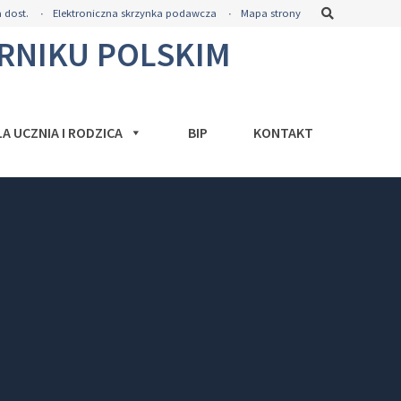
Szukaj
 dost.
Elektroniczna skrzynka podawcza
Mapa strony
ORNIKU POLSKIM
LA UCZNIA I RODZICA
BIP
KONTAKT