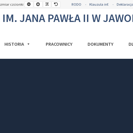
a
Mniejsza
Większa
Czytelna
Domyślny
zmiar czcionki
RODO
Klauzula inf.
Deklaracja
okość
czcionka
czcionka
czcionka
rozmiar
y
czcionki
M. JANA PAWŁA II W JAW
HISTORIA
PRACOWNICY
DOKUMENTY
D