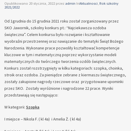
Opublikowano
20 stycznia, 2022
przez
admin
In
Aktualnosci
,
Rok szkolny
2021/2022
Od 1grudnia do 15 grudnia 2021 roku został zorganizowany przez
SKO Jawornik, szkolny konkurs pt.: “Najciekawsza ozdoba
świąteczna”. Celem konkursu było rozwijanie i kształtowanie
wyobraźni przestrzennej oraz nawiązanie do tematyki Świąt Bożego
Narodzenia. Wykonane prace pozwoliły kształtować kompetencje
kluczowe w tym i matematyczną poprzez wykorzystanie modeli
matematycznych do twórczego tworzenia ozdób świątecznych.
Konkurs został rozstrzygnięty w kilku kategoriach: szopka, choinka,
stroik oraz ozdoba. Za pieniądze zebrane z kiermaszu świątecznego,
zostały zakupione nagrody rzeczowe oraz przygotowane upominki
przez SKO. Zostały wyróżnione i nagrodzone 22 prace. Wyniki
przedstawiają się następująco:
W kategorii:
Szopka
I miejsce – Nikola F. ( kl 4a) i Amelia Ż. ( kl 4a)