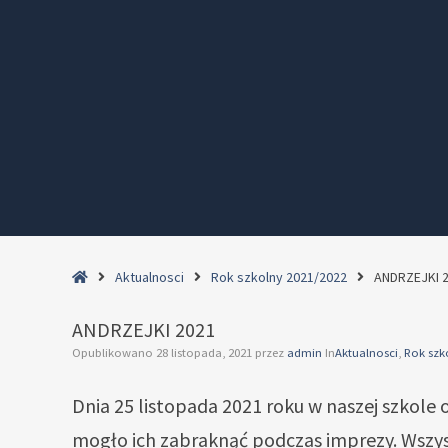
Home
Aktualnosci
Rok szkolny 2021/2022
ANDRZEJKI 
ANDRZEJKI 2021
Opublikowano
28 listopada, 2021
przez
admin
In
Aktualnosci
,
Rok szk
Dnia 25 listopada 2021 roku w naszej szkole 
mogło ich zabraknąć podczas imprezy. Wszysc