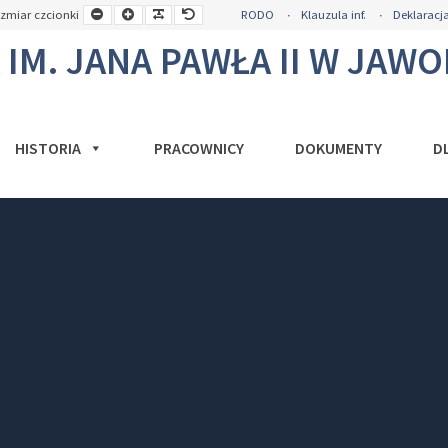
a
Mniejsza
Większa
Czytelna
Domyślny
zmiar czcionki
RODO
Klauzula inf.
Deklaracja
okość
czcionka
czcionka
czcionka
rozmiar
y
czcionki
M. JANA PAWŁA II W JAW
HISTORIA
PRACOWNICY
DOKUMENTY
D