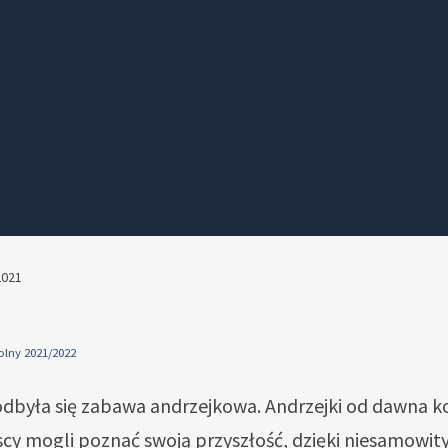
2021
olny 2021/2022
odbyła się zabawa andrzejkowa. Andrzejki od dawna ko
y mogli poznać swoją przyszłość, dzięki niesamowitym 