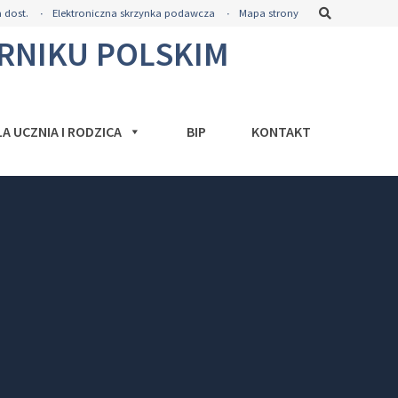
Szukaj
 dost.
Elektroniczna skrzynka podawcza
Mapa strony
ORNIKU POLSKIM
LA UCZNIA I RODZICA
BIP
KONTAKT