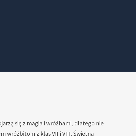
jarzą się z magia i wróżbami, dlatego nie
wróżbitom z klas VII i VIII. Świetna