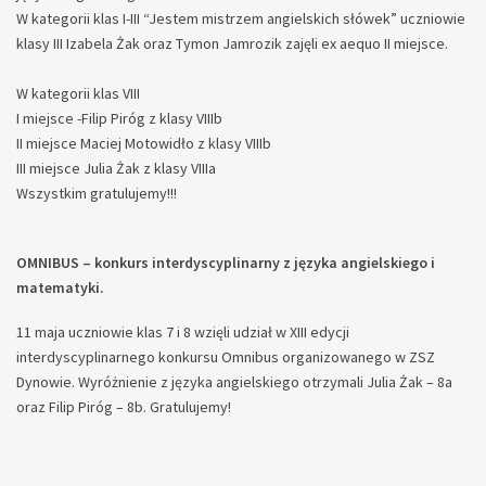
W kategorii klas I-III “Jestem mistrzem angielskich słówek” uczniowie
klasy III Izabela Żak oraz Tymon Jamrozik zajęli ex aequo II miejsce.
W kategorii klas VIII
I miejsce -Filip Piróg z klasy VIIIb
II miejsce Maciej Motowidło z klasy VIIIb
III miejsce Julia Żak z klasy VIIIa
Wszystkim gratulujemy!!!
OMNIBUS – konkurs interdyscyplinarny z języka angielskiego i
matematyki.
11 maja uczniowie klas 7 i 8 wzięli udział w XIII edycji
interdyscyplinarnego konkursu Omnibus organizowanego w ZSZ
Dynowie. Wyróżnienie z języka angielskiego otrzymali Julia Żak – 8a
oraz Filip Piróg – 8b. Gratulujemy!