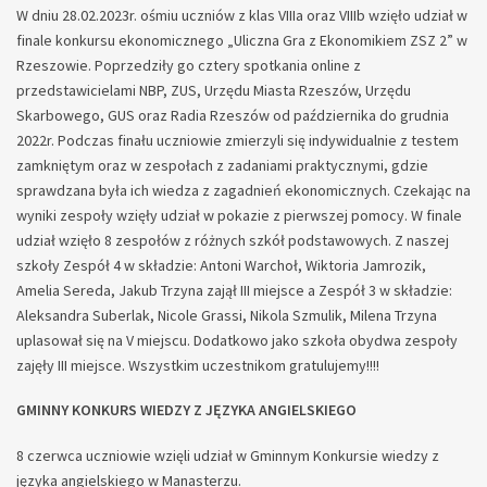
W dniu 28.02.2023r. ośmiu uczniów z klas VIIIa oraz VIIIb wzięło udział w
finale konkursu ekonomicznego „Uliczna Gra z Ekonomikiem ZSZ 2” w
Rzeszowie. Poprzedziły go cztery spotkania online z
przedstawicielami NBP, ZUS, Urzędu Miasta Rzeszów, Urzędu
Skarbowego, GUS oraz Radia Rzeszów od października do grudnia
2022r. Podczas finału uczniowie zmierzyli się indywidualnie z testem
zamkniętym oraz w zespołach z zadaniami praktycznymi, gdzie
sprawdzana była ich wiedza z zagadnień ekonomicznych. Czekając na
wyniki zespoły wzięły udział w pokazie z pierwszej pomocy. W finale
udział wzięło 8 zespołów z różnych szkół podstawowych. Z naszej
szkoły Zespół 4 w składzie: Antoni Warchoł, Wiktoria Jamrozik,
Amelia Sereda, Jakub Trzyna zajął III miejsce a Zespół 3 w składzie:
Aleksandra Suberlak, Nicole Grassi, Nikola Szmulik, Milena Trzyna
uplasował się na V miejscu. Dodatkowo jako szkoła obydwa zespoły
zajęły III miejsce. Wszystkim uczestnikom gratulujemy!!!!
GMINNY KONKURS WIEDZY Z JĘZYKA ANGIELSKIEGO
8 czerwca uczniowie wzięli udział w Gminnym Konkursie wiedzy z
języka angielskiego w Manasterzu.