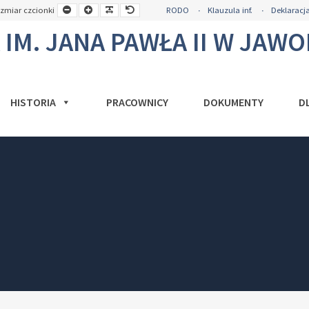
a
Mniejsza
Większa
Czytelna
Domyślny
zmiar czcionki
RODO
Klauzula inf.
Deklaracja
okość
czcionka
czcionka
czcionka
rozmiar
y
czcionki
M. JANA PAWŁA II W JAW
HISTORIA
PRACOWNICY
DOKUMENTY
D