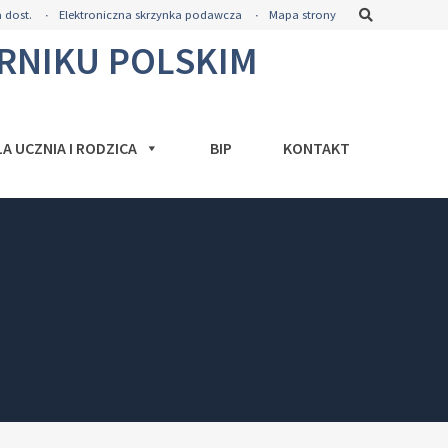
Szukaj
 dost.
Elektroniczna skrzynka podawcza
Mapa strony
ORNIKU POLSKIM
LA UCZNIA I RODZICA
BIP
KONTAKT