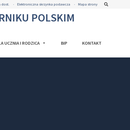
Szukaj
 dost.
Elektroniczna skrzynka podawcza
Mapa strony
ORNIKU POLSKIM
LA UCZNIA I RODZICA
BIP
KONTAKT