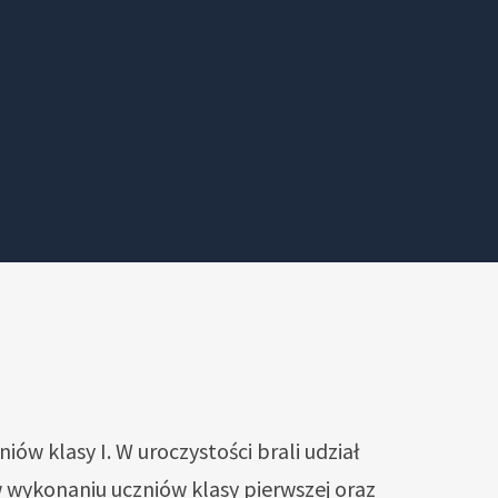
iów klasy I. W uroczystości brali udział
 w wykonaniu uczniów klasy pierwszej oraz