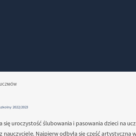
 UCZNIÓW
szkolny 2022/2023
a się uroczystość ślubowania i pasowania dzieci na uczn
raz nauczyciele. Najpierw odbyła się część artystyczna