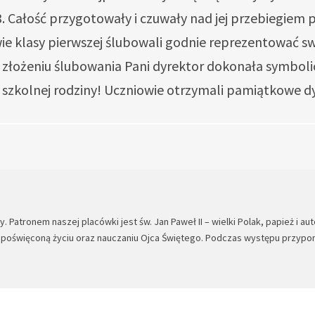
. Całość przygotowały i czuwały nad jej przebiegiem pa
ie klasy pierwszej ślubowali godnie reprezentować s
 złożeniu ślubowania Pani dyrektor dokonała symbolic
ej szkolnej rodziny! Uczniowie otrzymali pamiątkowe 
 Patronem naszej placówki jest św. Jan Paweł II – wielki Polak, papież i a
a poświęconą życiu oraz nauczaniu Ojca Świętego. Podczas występu przypom