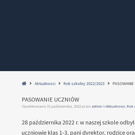
Home
Aktualnosci
Rok szkolny 2022/2023
PASOWANIE
PASOWANIE UCZNIÓW
Opublikowano
31 października, 2022
przez
admin
In
Aktualnosci
,
Rok 
28 października 2022 r. w naszej szkole odbył
uczniowie klas 1-3, pani dyrektor, rodzice o