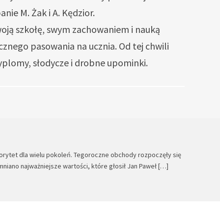
nie M. Żak i A. Kędzior.
woją szkołę, swym zachowaniem i nauką
znego pasowania na ucznia. Od tej chwili
dyplomy, słodycze i drobne upominki.
utorytet dla wielu pokoleń. Tegoroczne obchody rozpoczęły się
niano najważniejsze wartości, które głosił Jan Paweł […]