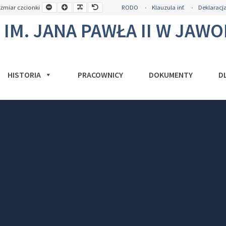
a
Mniejsza
Większa
Czytelna
Domyślny
zmiar czcionki
RODO
Klauzula inf.
Deklaracja
okość
czcionka
czcionka
czcionka
rozmiar
y
czcionki
M. JANA PAWŁA II W JAW
HISTORIA
PRACOWNICY
DOKUMENTY
D